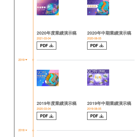
2020年度業績演示稿
2020年中期業績演示稿
2021-03-04
2020-08-05
PDF
PDF
2019
2019年度業績演示稿
2019年中期業績演示稿
2020-03-04
2019-08-05
PDF
PDF
2018