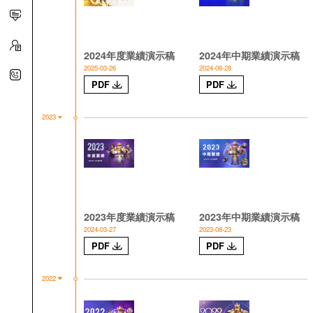
2024年度業績演示稿
2024年中期業績演示稿
2025-03-26
2024-08-28
PDF
PDF
2023
2023年度業績演示稿
2023年中期業績演示稿
2024-03-27
2023-08-23
PDF
PDF
2022