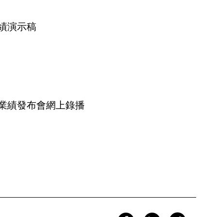
業績演示稿
期業績發布會網上錄播