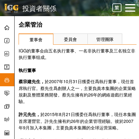
投資者關係
企業管治
委員會
管理團隊
董事會
IGG的董事会由五名执行董事、一名非执行董事及三名独立非
执行董事组成。
執行董事
於2007年10月31日獲委任爲執行董事，現任首
蔡宗建先生
，
席執行官。蔡先生爲創辦人之一，主要負責本集團的企業策略
規劃及整體業務開發。蔡先生擁有約26年的網絡遊戲行業經
驗。
於2015年8月21日獲委任爲執行董事，現任本集團
許元先生
，
首席運營官。許先生擁有約26年的企業管理經驗。彼於2007
年9月加入本集團，主要負責本集團的全球运营策略。